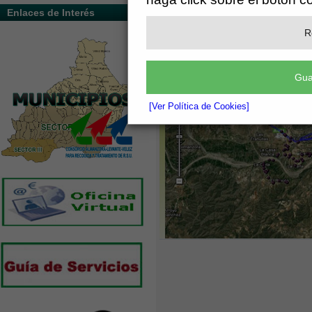
VEHÍCULOS CON GPS Y RFID.
Enlaces de Interés
R
Gua
[Ver Política de Cookies]