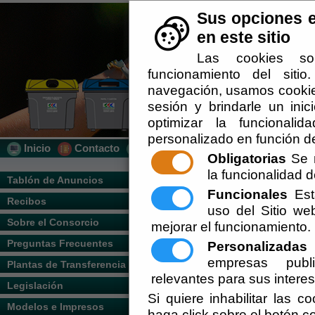
Sus opciones e
en este sitio
Las cookies so
funcionamiento del siti
navegación, usamos cookies
sesión y brindarle un inic
optimizar la funcionalid
personalizado en función de
Inicio
Contacto
Localización
Quién Somos
Obligatorias
Se r
la funcionalidad de
Usted se encuentra aquí:
Inicio
/
/
Sistema
Tablón de Anuncios
Funcionales
Esta
Recibos
Escuchar
uso del Sitio w
Nuestro sistema informático surge para pr
RSU y crear un canal de comunicación pa
Sobre el Consorcio
mejorar el funcionamiento.
en cada momento se pueda obtener la info
Preguntas Frecuentes
Personalizadas
E
El consorcio dispone de un sistema de loc
empresas publi
Plantas de Transferencia
optimización de los recursos ofertados.
relevantes para sus intere
Legislación
El sistema informático ofertado facilita e
Si quiere inhabilitar las c
Modelos e Impresos
haga click sobre el botón c