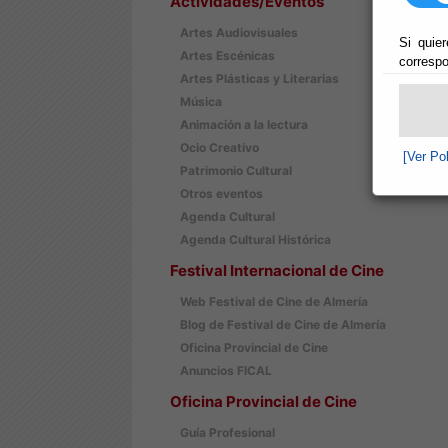
Actividades/Eventos
Artes Audiovisuales
Si quier
Artes Escénicas
correspo
Artes Plásticas y Literarias
Música
Animación a la lectura
Ocio Creativo
[Ver Po
Patrimonio Cultural
Otros eventos
Agenda Cultural
Agenda Cultural Histórica
Festival Internacional de Cine
Web Festival de Cine de Almería
Blog de Festival de Cine de Almería
Oficina Provincial de Cine
Anuncios FICAL
Oficina Provincial de Cine
Guía Profesional