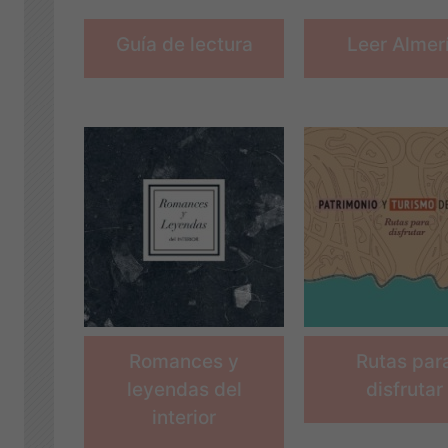
Guía de lectura
Leer Almer
Romances y
Rutas par
leyendas del
disfrutar
interior