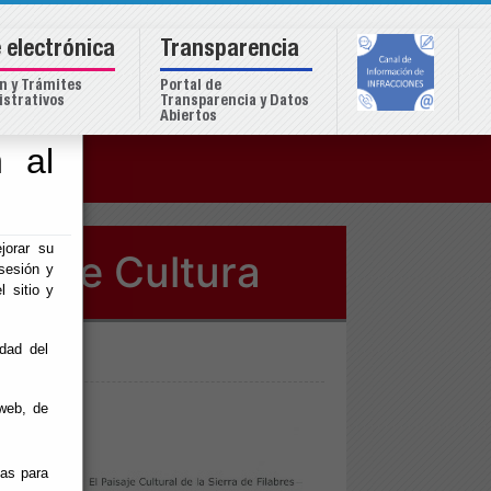
 electrónica
Transparencia
n y Trámites
Portal de
strativos
Transparencia y Datos
Abiertos
 al
o
jorar su
ea de Cultura
sesión y
l sitio y
idad del
web, de
ias para