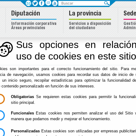
Buscar
Diputación
La provincia
Sede
Información corporativa
Servicios a disposición
Gestió
Áreas provinciales
del ciudadano
Admini
dentidad Almeriense
Sus opciones en relación
uso de cookies en este siti
Inicio
-
Cultura y Cine
- Publicaciones del Área de Cultura
kies son importantes para el correcto funcionamiento del sitio. Para me
Publicaciones del Ár
ncia de navegación, usamos cookies para recordar sus datos de inicio de 
e un inicio seguro, recopilar estadísticas para optimizar la funcionalidad de
e contenido personalizado en función de sus intereses.
Obligatorias
Se requieren estas cookies para permitir la funcional
Publicaciones
sitio principal.
Funcionales
Estas cookies nos permiten analizar el uso del Sitio 
manera que podamos medir y mejorar el funcionamiento.
Personalizadas
Estas cookies son utilizadas por empresas publicitar