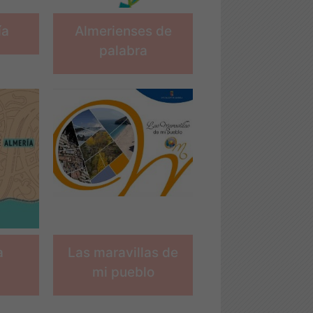
ía
Almerienses de
palabra
a
Las maravillas de
mi pueblo