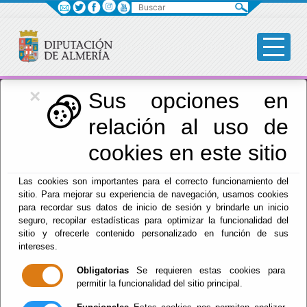
Buscar
×
Igualdad
Sus opciones en
relación al uso de
Menú Igualdad
cookies en este sitio
Inicio
-
Igualdad
- Atención Integral
Las cookies son importantes para el correcto funcionamiento del
sitio. Para mejorar su experiencia de navegación, usamos cookies
Atención Integral
para recordar sus datos de inicio de sesión y brindarle un inicio
seguro, recopilar estadísticas para optimizar la funcionalidad del
sitio y ofrecerle contenido personalizado en función de sus
intereses.
Este servicio tiene como objetivo principal la
Obligatorias
Se requieren estas cookies para
atención de las demandas y necesidades de las
permitir la funcionalidad del sitio principal.
mujeres de la provincia de Almería. Es prestado por
profesionales del Trabajo Social, cuya función es