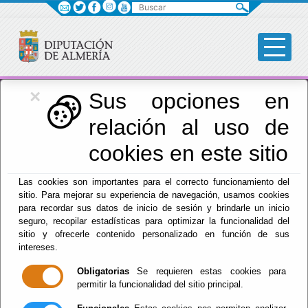
Buscar
×
Igualdad
Sus opciones en
relación al uso de
Menú Igualdad
cookies en este sitio
Inicio
-
Igualdad
- Agenda
Las cookies son importantes para el correcto funcionamiento del
sitio. Para mejorar su experiencia de navegación, usamos cookies
para recordar sus datos de inicio de sesión y brindarle un inicio
seguro, recopilar estadísticas para optimizar la funcionalidad del
sitio y ofrecerle contenido personalizado en función de sus
Red Provincial
intereses.
Intranet Provincial
Intranet Adheridos
Obligatorias
Se requieren estas cookies para
Intranet Beneficiarios
permitir la funcionalidad del sitio principal.
Servicios EE.LL.
Red Provincial