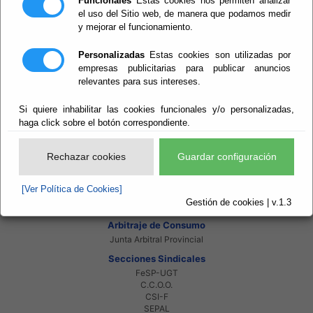
Funcionales
Estas cookies nos permiten analizar
el uso del Sitio web, de manera que podamos medir
Enlaces de interés
y mejorar el funcionamiento.
Beneficiarios Red Provincial
Punto de Informacion del Catastro
Personalizadas
Estas cookies son utilizadas por
Agencia Tributaria
Ministerio de Administraciones Públicas
empresas publicitarias para publicar anuncios
Junta de Andalucia
relevantes para sus intereses.
Manual del Concejal
Si quiere inhabilitar las cookies funcionales y/o personalizadas,
Consorcios
haga click sobre el botón correspondiente.
Bomberos Poniente
Bomberos Levante
Almanzora Levante R.T.R.S.U.
Rechazar cookies
Guardar configuración
Gestión de Residuos Sector-II
U.N.E.D.
[Ver Política de Cookies]
Organismos autónomos
Gestión de cookies | v.1.3
Instituto Almeriense de Tutela
Arbitraje de Consumo
Junta Arbitral Provincial
Secciones Sindicales
FeSP-UGT
C.C.O.O.
CSI-F
SEPAL