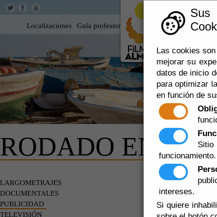
Sus
Cooki
Localizaciones
Guía profesional
Rodar en Almería
360
Las cookies son 
mejorar su expe
datos de inicio d
para optimizar la
en función de su
Obli
funci
Func
RODADO EN AL
Siti
funcionamiento.
Pers
Escuchar
publ
LARGOMETRAJES
ANUNCIOS
intereses.
DOCUMENTALES
PUBLICIDAD
Si quiere inhabi
TELEVISIÓN
sobre el botón c