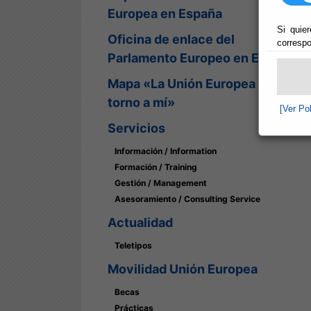
Europea en España
Si quier
Oficina de enlace del
correspo
Parlamento Europeo en España
Mapa «La Unión Europea en
torno a mí»
[Ver Po
Servicios
Información / Information
Formación / Training
Gestión / Management
Asesoramiento / Consulting Service
Actualidad
Teletipos
Movilidad Unión Europea
Becas
Prácticas