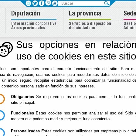
Buscar
Diputación
La provincia
Sede
Información corporativa
Servicios a disposición
Gestió
Áreas provinciales
del ciudadano
Admini
eas
Sus opciones en relación
uso de cookies en este siti
Inicio
- Iniciativas Europeas
- Presentación
kies son importantes para el correcto funcionamiento del sitio. Para me
Presentación
ncia de navegación, usamos cookies para recordar sus datos de inicio de 
e un inicio seguro, recopilar estadísticas para optimizar la funcionalidad de
e contenido personalizado en función de sus intereses.
Obligatorias
Se requieren estas cookies para permitir la funcional
¿Quieres saber más sobre la Unión Europea y debatir so
sitio principal.
Funcionales
Estas cookies nos permiten analizar el uso del Sitio 
manera que podamos medir y mejorar el funcionamiento.
Quiénes somos
Personalizadas
Estas cookies son utilizadas por empresas publicitar