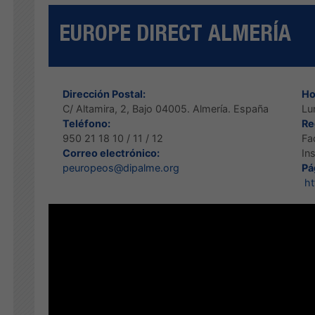
EUROPE DIRECT ALMERÍA
Dirección Postal:
Ho
C/ Altamira, 2, Bajo 04005. Almería. España
Lu
Teléfono:
Re
950 21 18 10 / 11 / 12
Fa
Correo electrónico:
In
peuropeos@dipalme.org
Pá
ht