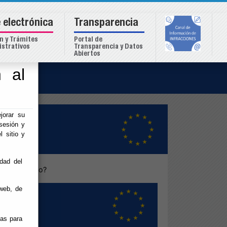
 electrónica
Transparencia
n y Trámites
Portal de
strativos
Transparencia y Datos
Abiertos
 al
o
jorar su
sesión y
l sitio y
idad del
bre su futuro?
web, de
ias para