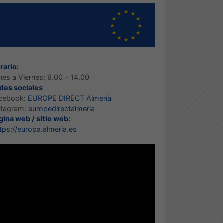
rario:
nes a Viernes: 9.00 – 14.00
des sociales
cebook:
EUROPE DIRECT Almería
stagram:
europedirectalmeria
gina web / sitio web:
tps://europa.almeria.es