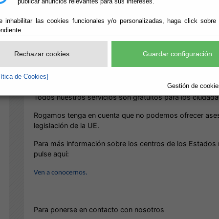
publicar anuncios relevantes para sus intereses.
El centro
EUROPE DIRECT - ALMERÍA
es un centro de i
9 de mayo de 2009 por la Diputación de Almería con el 
e inhabilitar las cookies funcionales y/o personalizadas, haga click sobre
ciudadanos y entidades de la provincia de Almería un ser
ndiente.
sobre la Unión Europea.
Rechazar cookies
Guardar configuración
Europe Direct – Almería forma parte de la red
Europe Di
Europea para acercar la información europea a la ciudada
lítica de Cookies]
miembros así como facilitar su participación en debates
Gestión de cookies
Todos nuestros servicios son gratuitos para los ciudadan
Rogamos tenga en cuenta que no podemos ofrecer asesora
legislación de la UE.
Para más información sobre los centros de los Estados 
pulse aquí:
Ven a conocernos.
Para ponerse en contacto con nosotros