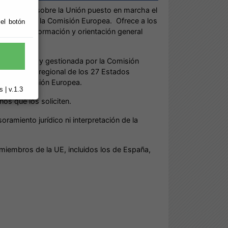
nformación sobre la Unión puesto en marcha el
respaldo de la Comisión Europea. Ofrece a los
 el botón
vicio de información y orientación general
rect
creada y gestionada por la Comisión
nía local y regional de los 27 Estados
 sobre la Unión Europea.
 | v.1.3
os que los soliciten.
miento jurídico ni interpretación de la
miembros de la UE, incluidos los de España,